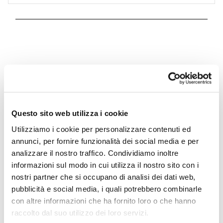
Questo sito web utilizza i cookie
Utilizziamo i cookie per personalizzare contenuti ed
Partecipazione a fiere internazionali
annunci, per fornire funzionalità dei social media e per
analizzare il nostro traffico. Condividiamo inoltre
cofinanziata dall’Unione Europea –
informazioni sul modo in cui utilizza il nostro sito con i
Fondo Europeo di Sviluppo Regionale
nostri partner che si occupano di analisi dei dati web,
(FESR), dallo Stato Italiano e da Regione
pubblicità e social media, i quali potrebbero combinarle
Lombardia
con altre informazioni che ha fornito loro o che hanno
raccolto dal suo utilizzo dei loro servizi.
Scopri di più