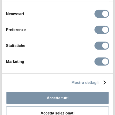
Selezione
Link utili
Necessari
del
consenso
Prodotti
Preferenze
Finiture
Statistiche
Media
Distribuzione
Marketing
Mostra dettagli
Accetta tutti
Contatti
+39 0332 732906
Accetta selezionati