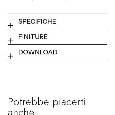
SPECIFICHE
4 pulsanti tondi
FINITURE
apertura/chiusura acqua
01Q - Chrome
DOWNLOAD
Collezione
Push Me
Dimensionale
Potrebbe piacerti
anche...