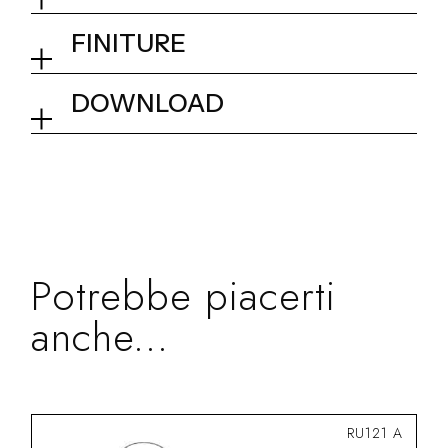
Bocca di erogazione l. 172
FINITURE
mm
01Q - Chrome
DOWNLOAD
Collezione
Pop D34
Dimensionale
Potrebbe piacerti
anche...
RU121 A