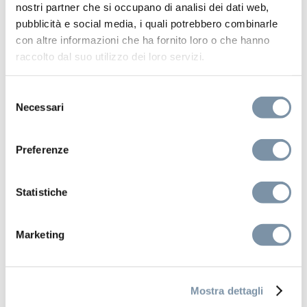
nostri partner che si occupano di analisi dei dati web,
pubblicità e social media, i quali potrebbero combinarle
con altre informazioni che ha fornito loro o che hanno
raccolto dal suo utilizzo dei loro servizi.
Selezione
Necessari
del
consenso
Pop D34
Preferenze
Scarico 1” 1/4” Click-Clack
Statistiche
Marketing
RU523 A
Mostra dettagli