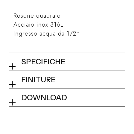
Rosone quadrato
Acciaio inox 316L
Ingresso acqua da 1/2″
SPECIFICHE
Braccio doccia a soffitto ø 23
FINITURE
mm L. 300 mm
03Q - Brushed Steel
DOWNLOAD
Collezione
Metal 316
Dimensionale