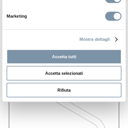
Braccio doccia da parete ø 23 mm
con spigolo L. 350 mm
Marketing
Mostra dettagli
BD014 A
Accetta tutti
Accetta selezionati
Rifiuta