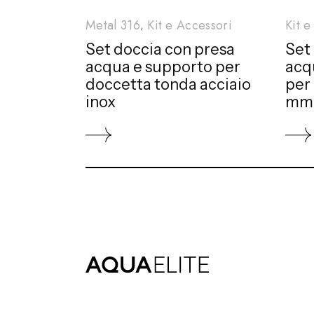
Metal 316
Kit e Accessori
Kit e
Set doccia con presa
Set
acqua e supporto per
acq
doccetta tonda acciaio
per 
inox
mm