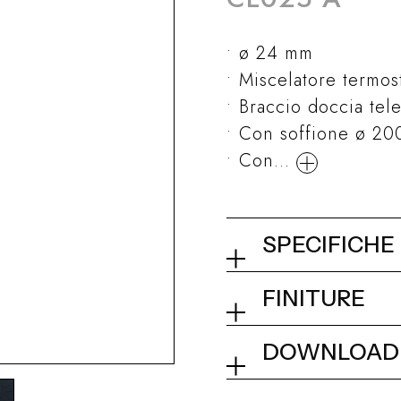
ø 24 mm
Miscelatore termos
Braccio doccia tel
Con soffione ø 20
Con...
SPECIFICHE
Colonna doccia
FINITURE
termostatico
01Q - Chrome
DOWNLOAD
Collezione
Dimensionale