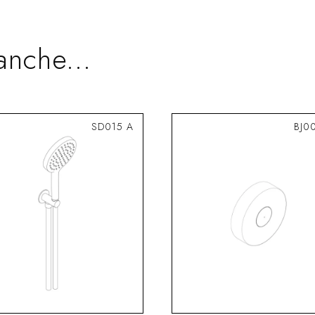
anche...
SD015 A
BJ0