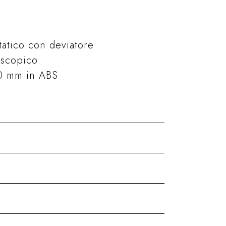
tatico con deviatore
escopico
0 mm in ABS
 con miscelatore
Kit e Accessori