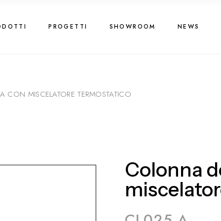
ODOTTI
PROGETTI
SHOWROOM
NEWS
 CON MISCELATORE TERMOSTATICO
Colonna d
miscelator
CL025 A