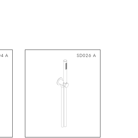
04 A
SD026 A