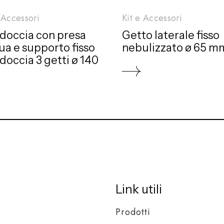
 Accessori
Kit e Accessori
 doccia con presa
Getto laterale fisso
ua e supporto fisso
nebulizzato ø 65 m
doccia 3 getti ø 140
Link utili
Prodotti