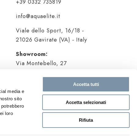
+39 0332 735819
info@aquaelite.it
Viale dello Sport, 16/18 -
21026 Gavirate (VA) - Italy
Showroom:
Via Montebello, 27
Brera Design District, Milano
Metro: Moscova/ Turati
Accetta tutti
milano@aquaelite.it
cial media e
nostro sito
Accetta selezionati
i potrebbero
ei loro
Rifiuta