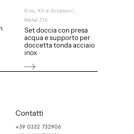
Kino
Kit e Accessori
Metal 316
m
Set doccia con presa
acqua e supporto per
doccetta tonda acciaio
inox
Contatti
+39 0332 732906