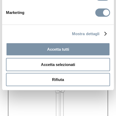
Set doccia con presa acqua e
supporto per doccetta ø 60 mm
Marketing
tonda ottone
Mostra dettagli
SD004 B
Accetta tutti
Accetta selezionati
Rifiuta