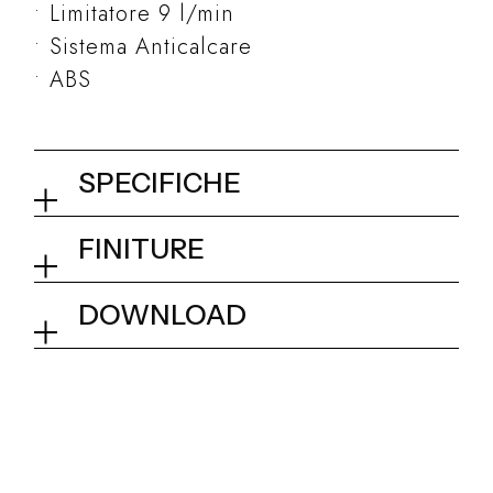
Limitatore 9 l/min
Sistema Anticalcare
ABS
SPECIFICHE
Doccetta quadrata 23x23 mm
FINITURE
01Q - Chrome
Collezione
Kit e Accessori
DOWNLOAD
Dimensionale