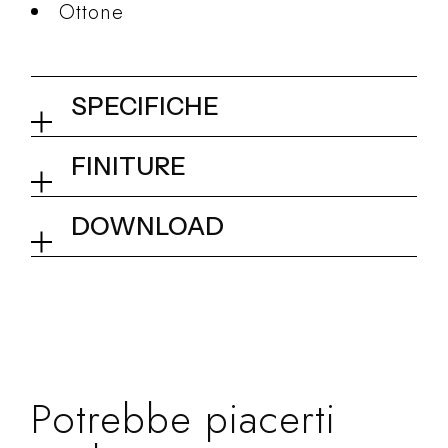
Ottone
SPECIFICHE
INstile porta scopino da
FINITURE
parete ottone
01Q - Chrome
DOWNLOAD
Collezione
Kit e Accessori
Dimensionale
INstile
Potrebbe piacerti