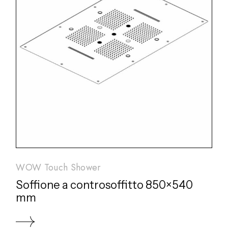
WOW Touch Shower
Soffione a controsoffitto 850×540
mm