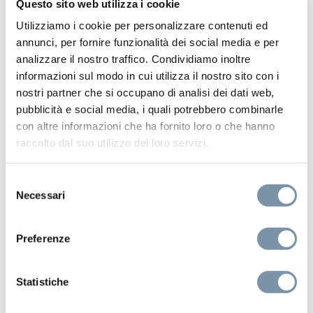
Questo sito web utilizza i cookie
Utilizziamo i cookie per personalizzare contenuti ed
annunci, per fornire funzionalità dei social media e per
analizzare il nostro traffico. Condividiamo inoltre
informazioni sul modo in cui utilizza il nostro sito con i
nostri partner che si occupano di analisi dei dati web,
pubblicità e social media, i quali potrebbero combinarle
con altre informazioni che ha fornito loro o che hanno
raccolto dal suo utilizzo dei loro servizi.
Selezione
Necessari
del
consenso
WOW Touch Shower
Preferenze
Set doccia con presa acqua e
supporto per doccetta tonda in
Statistiche
ottone