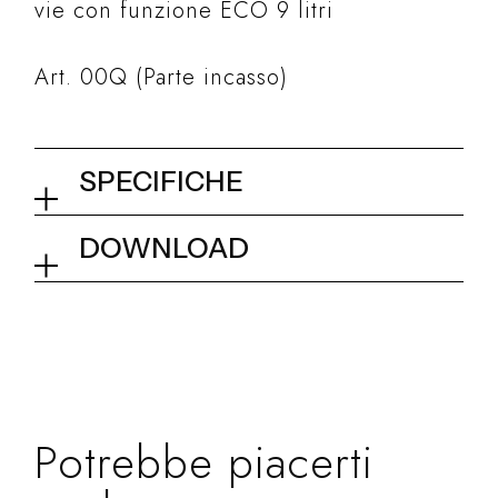
vie con funzione ECO 9 litri
Art. 00Q (Parte incasso)
SPECIFICHE
Miscelatore termostatico con
DOWNLOAD
pannello touchscreen
Dimensionale
Collezione
WOW Touch Shower
Potrebbe piacerti