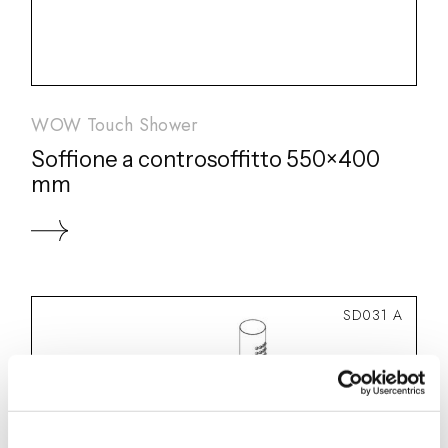
WOW Touch Shower
Soffione a controsoffitto 550×400
mm
SD031 A