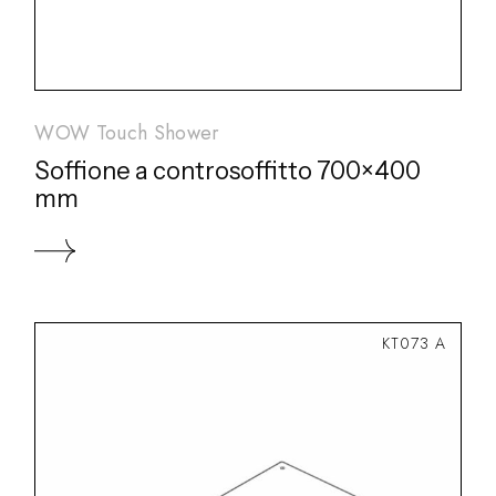
WOW Touch Shower
Soffione a controsoffitto 700×400
mm
KT073 A