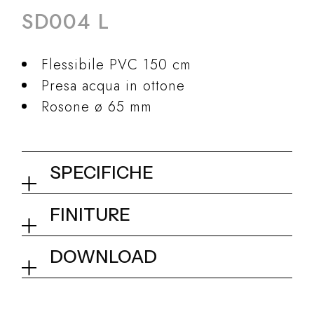
SD004 L
Flessibile PVC 150 cm
Presa acqua in ottone
Rosone ø 65 mm
SPECIFICHE
Set doccia con presa acqua e
FINITURE
supporto per doccetta tonda
ottone
01Q - Chrome
DOWNLOAD
Dimensionale
Collezione
Pop