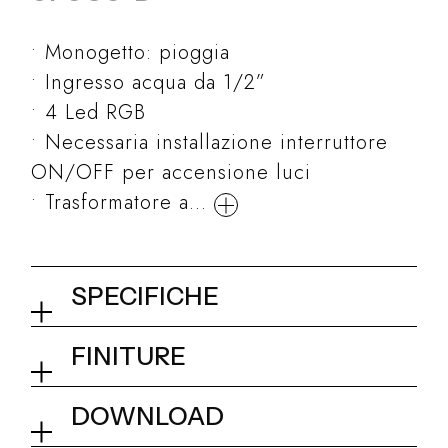
Monogetto: pioggia
Ingresso acqua da 1/2”
4 Led RGB
Necessaria installazione interruttore
ON/OFF per accensione luci
Trasformatore a...
SPECIFICHE
Soffione a incasso a
FINITURE
controsoffitto 400x400 mm
02Q - Mirror Steel
DOWNLOAD
Collezione
Techno
Dimensionale