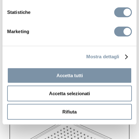
Statistiche
Techno
Marketing
Soffione a incasso a controsoffitto
400×400 mm
Mostra dettagli
Accetta tutti
SF048 A
Accetta selezionati
Rifiuta