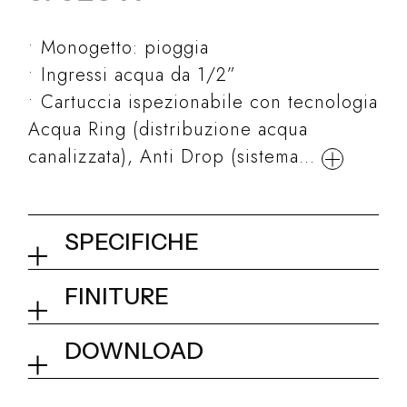
Monogetto: pioggia
Ingressi acqua da 1/2”
Cartuccia ispezionabile con tecnologia
Acqua Ring (distribuzione acqua
canalizzata), Anti Drop (sistema...
SPECIFICHE
Soffione a incasso a
FINITURE
controsoffitto 490x350 mm
02Q - Mirror Steel
DOWNLOAD
Collezione
Rock
Dimensionale