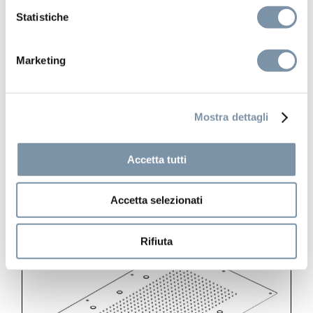
Statistiche
Rock
Soffione a incasso a controsoffitto
Marketing
700×400 mm
Mostra dettagli
Accetta tutti
SF111 D
Accetta selezionati
Rifiuta