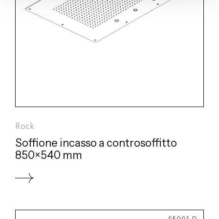
Rock
Soffione incasso a controsoffitto
850×540 mm
SF001 D