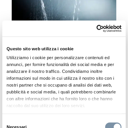
SPAHOME: il centro benessere
dentro casa
La vita contemporanea richiede pause vere. Il
Questo sito web utilizza i cookie
benessere non può essere un’eccezione, deve
Utilizziamo i cookie per personalizzare contenuti ed
diventare parte della routine.
annunci, per fornire funzionalità dei social media e per
analizzare il nostro traffico. Condividiamo inoltre
Con
SPAHOME
, noi di Aquaelite portiamo
informazioni sul modo in cui utilizza il nostro sito con i
l’esperienza di un centro benessere direttamente
nostri partner che si occupano di analisi dei dati web,
nella doccia di casa. Non si tratta solo di attivare
pubblicità e social media, i quali potrebbero combinarle
un getto, ma di vivere un percorso strutturato che
con altre informazioni che ha fornito loro o che hanno
trasforma l’acqua in strumento di equilibrio e
raccolto dal suo utilizzo dei loro servizi.
rigenerazione.
Selezione
Necessari
del