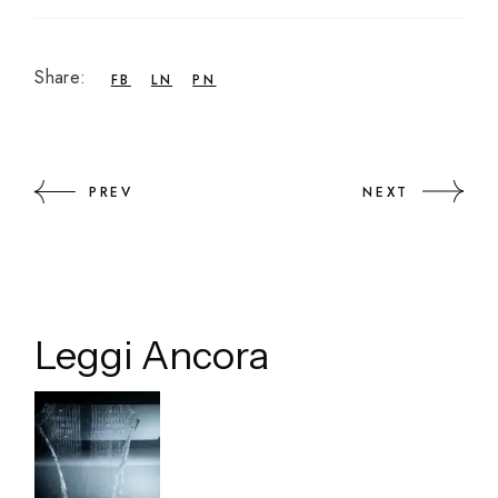
Share:
FB
LN
PN
PREV
NEXT
Leggi Ancora