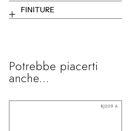
Kit
FINITURE
02Q - Mirror Steel
Collezione
Kit e Accessori
Potrebbe piacerti
anche...
BJ009 A