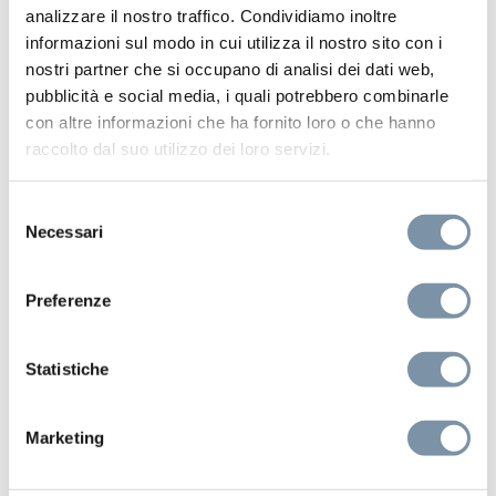
analizzare il nostro traffico. Condividiamo inoltre
informazioni sul modo in cui utilizza il nostro sito con i
nostri partner che si occupano di analisi dei dati web,
pubblicità e social media, i quali potrebbero combinarle
con altre informazioni che ha fornito loro o che hanno
raccolto dal suo utilizzo dei loro servizi.
Metal 316
Kit e Accessori
Set doccia con presa acqua e
Selezione
supporto per doccetta tonda acciaio
Necessari
del
inox
consenso
Preferenze
Statistiche
SD002 A
Marketing