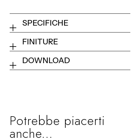
SPECIFICHE
Miscelatore lavabo alto Ø 34
FINITURE
mm
01Q - Chrome
DOWNLOAD
Collezione
Pop D34
Dimensionale
Potrebbe piacerti
anche...