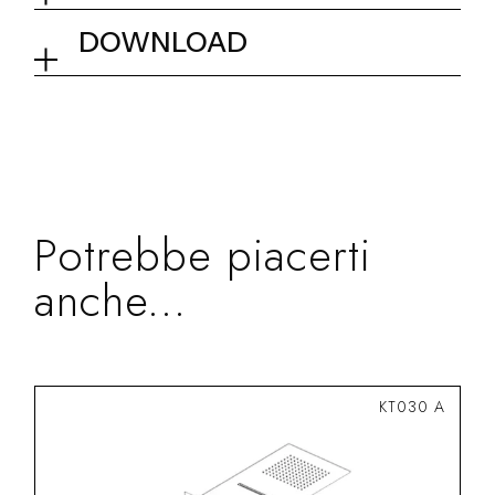
rettangolare ottone
01Q - Chrome
DOWNLOAD
Dimensionale
Collezione
Kit e Accessori
Potrebbe piacerti
anche...
KT030 A