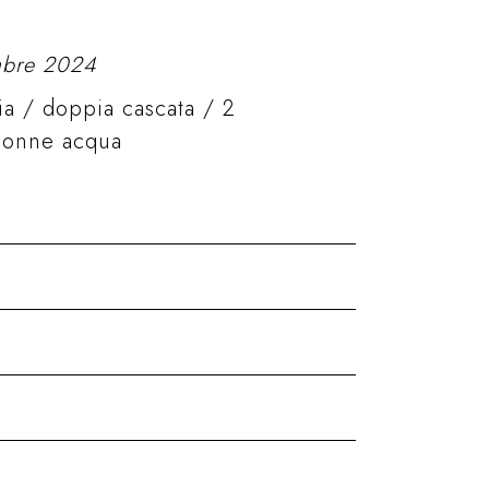
embre 2024
ia / doppia cascata / 2
olonne acqua
trosoffitto 700x400 mm
eel
WOW Touch Shower