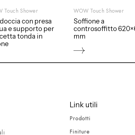
 Touch Shower
WOW Touch Shower
 doccia con presa
Soffione a
ua e supporto per
controsoffitto 620
cetta tonda in
mm
one
Link utili
Prodotti
Finiture
li