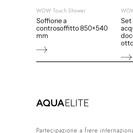
WOW Touch Shower
WOW
Soffione a
Set
controsoffitto 850×540
acq
mm
doc
ott
Partecipazione a fiere internaziona