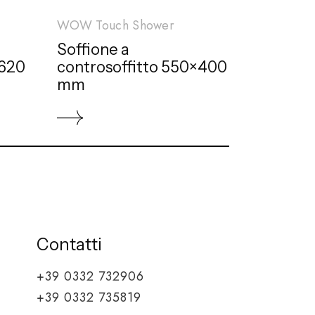
WOW Touch Shower
Soffione a
×620
controsoffitto 550×400
mm
Contatti
+39 0332 732906
+39 0332 735819