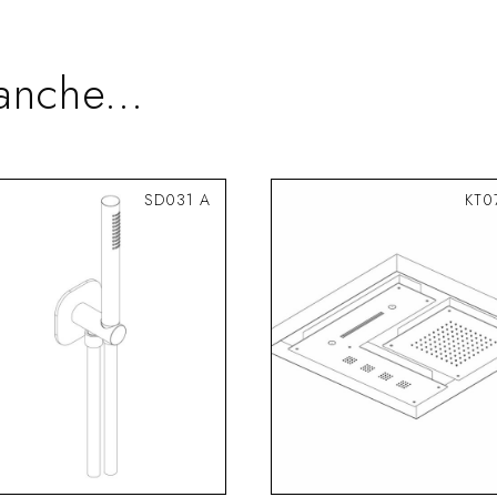
anche...
SD031 A
KT0