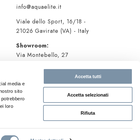
info@aquaelite.it
Viale dello Sport, 16/18 -
21026 Gavirate (VA) - Italy
Showroom:
Via Montebello, 27
Brera Design District, Milano
Metro: Moscova/ Turati
Accetta tutti
milano@aquaelite.it
cial media e
nostro sito
Accetta selezionati
i potrebbero
ei loro
Rifiuta
Legal
|
Privacy
|
Cookie
|
Credits