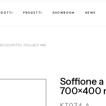
ODOTTI
PROGETTI
SHOWROOM
NEWS
TROSOFFITTO 700×400 MM
Soffione a
700×400
KT074 A