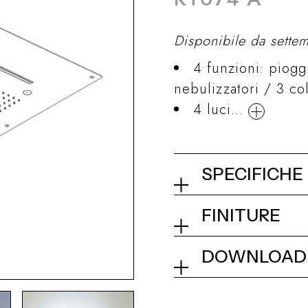
Disponibile da sett
4 funzioni: piogg
nebulizzatori / 3 c
4 luci...
SPECIFICHE
Soffione a con
FINITURE
02Q - Mirror St
Collezione
DOWNLOAD
Dimensionale