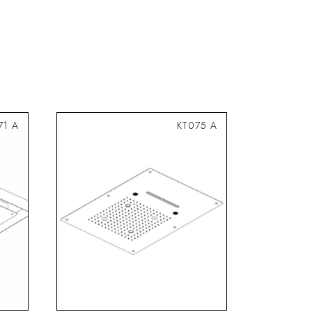
71 A
KT075 A