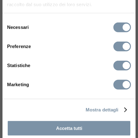
raccolto dal suo utilizzo dei loro servizi.
Questa pagina utilizza tecnologie
Selezione
che richiedono il consenso a tutti i
Necessari
cookie (necessari, marketing e
del
statistici) per funzionare
consenso
correttamente. Senza il tuo
Preferenze
consenso, alcune funzioni
potrebbero non essere disponibili.
Statistiche
ACCETTA I COOKIE
E ATTIVA LE
Marketing
FUNZIONALITÁ
Kit E Accessori
Asta doccia ø 18 mm cursore
Mostra dettagli
orientabile L. 800 mm
Accetta tutti