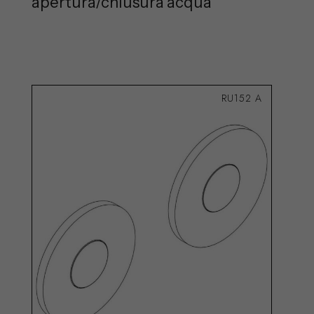
apertura/chiusura acqua
RU152 A