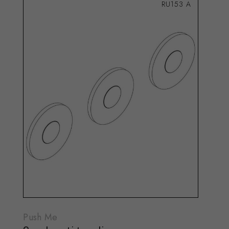
RU153 A
Push Me