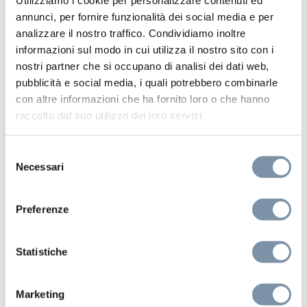
Utilizziamo i cookie per personalizzare contenuti ed
annunci, per fornire funzionalità dei social media e per
analizzare il nostro traffico. Condividiamo inoltre
informazioni sul modo in cui utilizza il nostro sito con i
nostri partner che si occupano di analisi dei dati web,
pubblicità e social media, i quali potrebbero combinarle
con altre informazioni che ha fornito loro o che hanno
raccolto dal suo utilizzo dei loro servizi.
Selezione
Necessari
del
consenso
Participation in international trade fairs
Preferenze
co-financed by the European Union –
European Regional Development Fund
Statistiche
(ERDF), the Italian State and Regione
Lombardia
Marketing
Read more