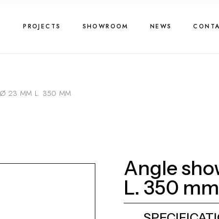
G
PROJECTS
SHOWROOM
NEWS
CONT
Ø 23 MM L. 350 MM
Angle sho
L. 350 mm
SPECIFICAT