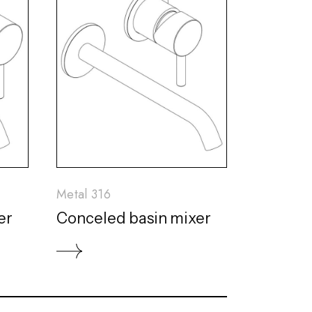
Metal 316
er
Conceled basin mixer