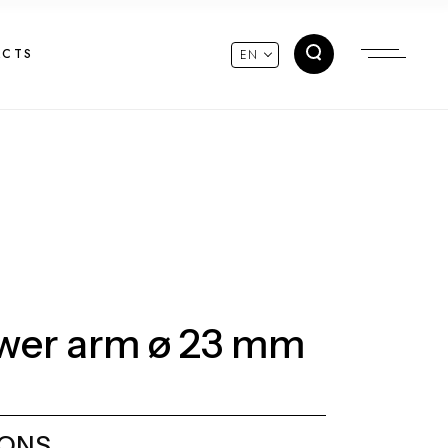
ACTS
EN
wer arm ø 23 mm
IONS