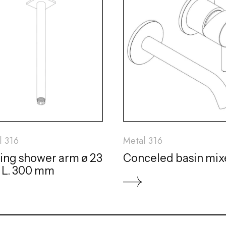
l 316
Metal 316
ling shower arm ø 23
Conceled basin mix
L. 300 mm