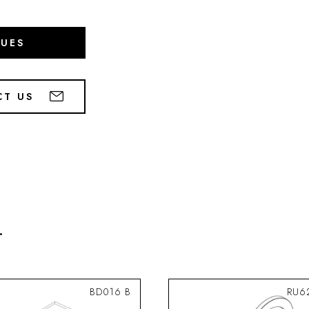
GUES
CT US
.
BD016 B
RU6