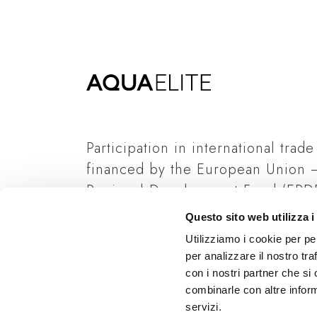
Participation in international trade
financed by the European Union 
Regional Development Fund (ERDF
Italian State and Regione Lombard
Questo sito web utilizza i
Read more
Utilizziamo i cookie per pe
per analizzare il nostro tra
con i nostri partner che si
combinarle con altre inform
servizi.