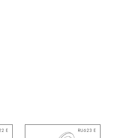
22 E
RU623 E