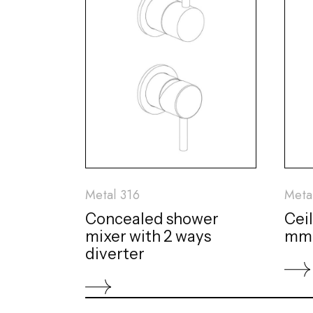
Metal 316
Meta
Concealed shower
Cei
mixer with 2 ways
mm 
diverter