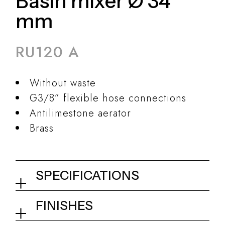
Basin mixer Ø 34
mm
RU120 A
Without waste
G3/8” flexible hose connections
Antilimestone aerator
Brass
SPECIFICATIONS
Basin mixer Ø 34 mm
FINISHES