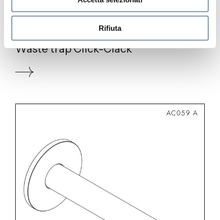
Rifiuta
Pop D34
Waste trap Click-Clack
AC059 A