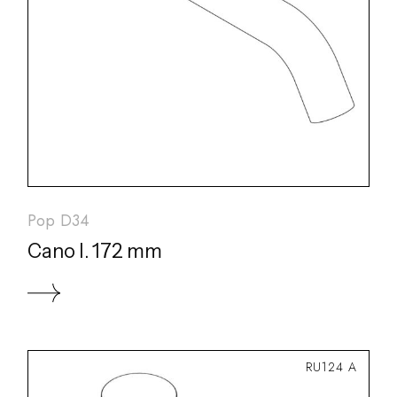
Pop D34
Cano l. 172 mm
RU124 A