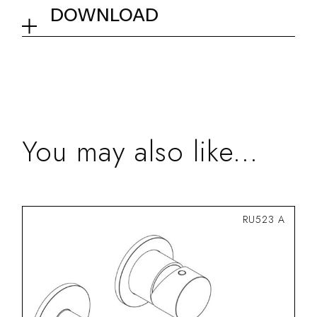
01Q - Chrome
Collection
Pop D34
DOWNLOAD
Tech info
You may also like...
RU523 A