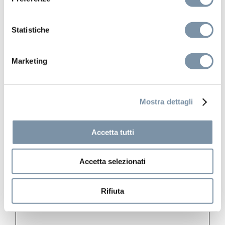
Statistiche
Marketing
Mostra dettagli
Kino
Accetta tutti
Concealed shower mixer
Accetta selezionati
Rifiuta
AB105 E