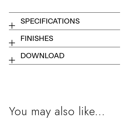
SPECIFICATIONS
Ceiling mounted shower head
FINISHES
02Q - Mirror Steel
Collection
Kino
DOWNLOAD
Tech info
You may also like...