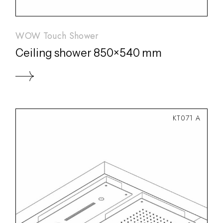
WOW Touch Shower
Ceiling shower 850×540 mm
KT071 A