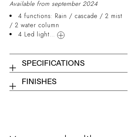
Available from september 2024
4 functions: Rain / cascade / 2 mist
/ 2 water column
4 Led light...
SPECIFICATIONS
Ceiling shower 550x400 mm
FINISHES
02Q - Mirror Steel
Collection
WOW Touch Shower