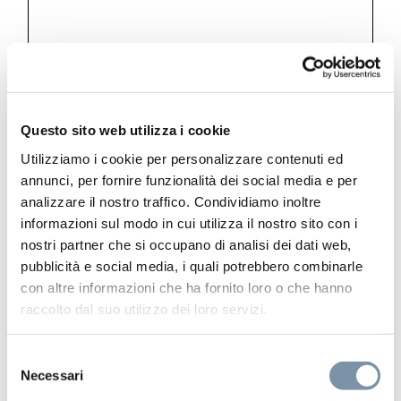
WOW Touch Shower
Questo sito web utilizza i cookie
Ceiling shower 850×540 mm
Utilizziamo i cookie per personalizzare contenuti ed
annunci, per fornire funzionalità dei social media e per
analizzare il nostro traffico. Condividiamo inoltre
informazioni sul modo in cui utilizza il nostro sito con i
nostri partner che si occupano di analisi dei dati web,
RT003 A
pubblicità e social media, i quali potrebbero combinarle
con altre informazioni che ha fornito loro o che hanno
raccolto dal suo utilizzo dei loro servizi.
Selezione
Necessari
del
consenso