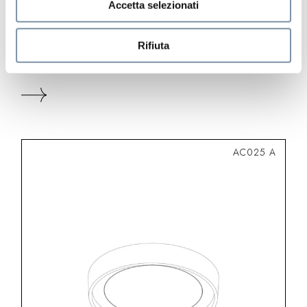
Accetta selezionati
Ninfea
Rifiuta
Ceiling shower ø 300 mm
AC025 A