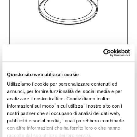
Questo sito web utilizza i cookie
Utilizziamo i cookie per personalizzare contenuti ed
Ninfea
annunci, per fornire funzionalità dei social media e per
analizzare il nostro traffico. Condividiamo inoltre
ø 160 mm Led lamp RGB with round
informazioni sul modo in cui utilizza il nostro sito con i
remote controller
nostri partner che si occupano di analisi dei dati web,
pubblicità e social media, i quali potrebbero combinarle
con altre informazioni che ha fornito loro o che hanno
raccolto dal suo utilizzo dei loro servizi.