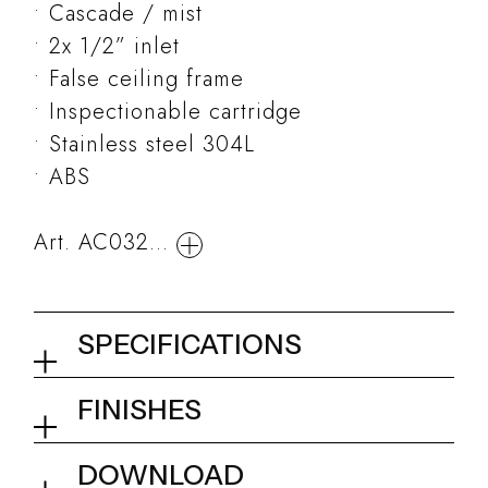
Cascade / mist
2x 1/2” inlet
False ceiling frame
Inspectionable cartridge
Stainless steel 304L
ABS
Art. AC032...
SPECIFICATIONS
Ceiling shower ø 300 mm
FINISHES
02Q - Mirror Steel
Collection
Ninfea
DOWNLOAD