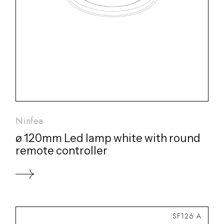
Ninfea
ø 120mm Led lamp white with round
remote controller
SF126 A