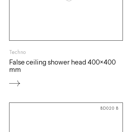
Techno
False ceiling shower head 400×400
mm
BD020 B