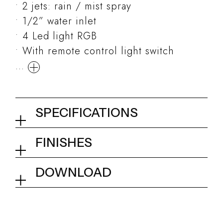
2 jets: rain / mist spray
1/2” water inlet
4 Led light RGB
With remote control light switch
...
SPECIFICATIONS
False ceiling shower head
FINISHES
500x500 mm
02Q - Mirror Steel
DOWNLOAD
Collection
Techno
Tech info