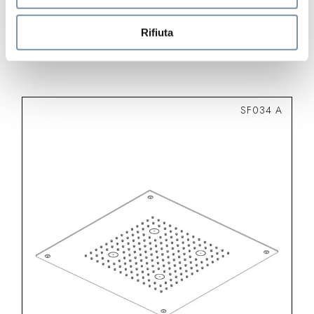
Rain shower head 300×300 mm // h.
12 mm
Rifiuta
SF034 A