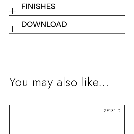
False ceiling shower head
FINISHES
520x520mm
02Q - Mirror Steel
DOWNLOAD
Collection
Modula
Tech info
You may also like...
SF131 D