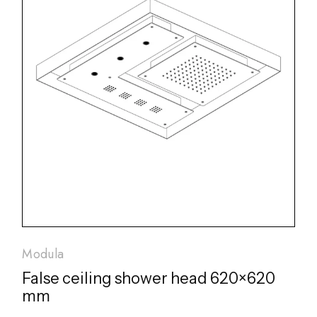
Modula
False ceiling shower head 620×620
mm