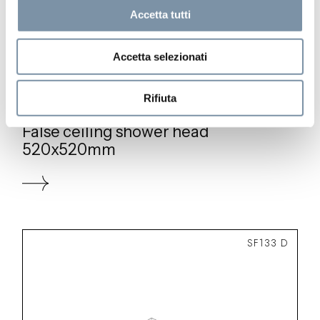
Accetta tutti
Accetta selezionati
Rifiuta
Modula
False ceiling shower head
520x520mm
SF133 D