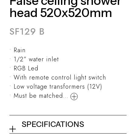
False ceiling shower
head 520x520mm
SF129 B
Rain
1/2” water inlet
RGB Led
With remote control light switch
Low voltage transformers (12V)
Must be matched...
SPECIFICATIONS