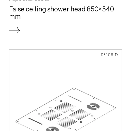
False ceiling shower head 850×540
mm
SF108 D