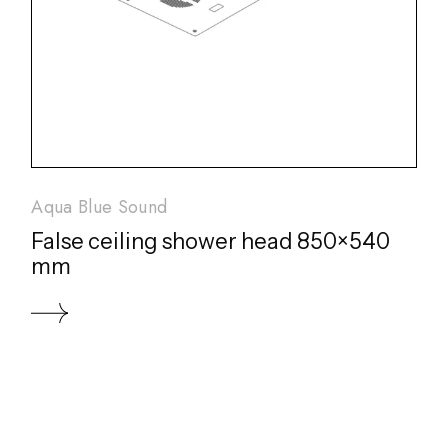
Aqua Blue Sound
False ceiling shower head 850×540
mm