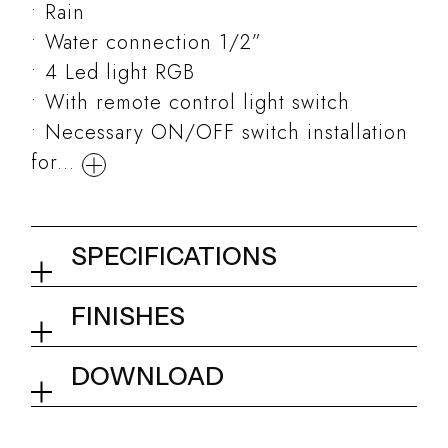
Rain
Water connection 1/2”
4 Led light RGB
With remote control light switch
Necessary ON/OFF switch installation
for...
SPECIFICATIONS
False ceiling shower head
FINISHES
700x400 mm
02Q - Mirror Steel
DOWNLOAD
Collection
Aqua Blue Sound
Tech info