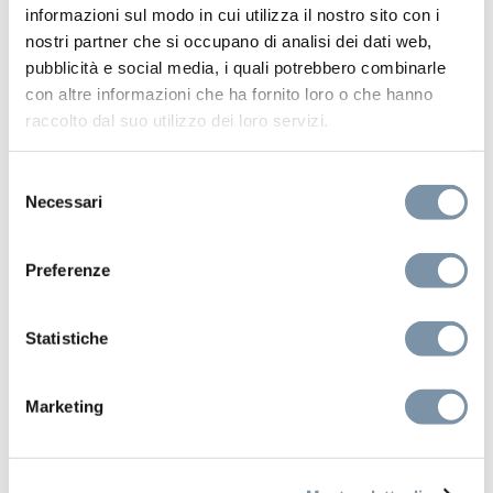
informazioni sul modo in cui utilizza il nostro sito con i
nostri partner che si occupano di analisi dei dati web,
pubblicità e social media, i quali potrebbero combinarle
con altre informazioni che ha fornito loro o che hanno
raccolto dal suo utilizzo dei loro servizi.
Selezione
Necessari
del
consenso
Aqua Blue Sound
Preferenze
False ceiling shower head 700×400
mm
Statistiche
Marketing
SF108 B