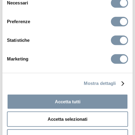
Necessari
del
consenso
Preferenze
Statistiche
Marketing
Mostra dettagli
Accetta tutti
Kits and accessories
Rectangular handshower 32×15 mm
Accetta selezionati