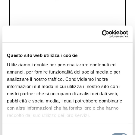
Kits and accessories
SPA Home
Questo sito web utilizza i cookie
Lateral body jet 65×65 mm
Utilizziamo i cookie per personalizzare contenuti ed
annunci, per fornire funzionalità dei social media e per
analizzare il nostro traffico. Condividiamo inoltre
informazioni sul modo in cui utilizza il nostro sito con i
nostri partner che si occupano di analisi dei dati web,
pubblicità e social media, i quali potrebbero combinarle
DC001 A
con altre informazioni che ha fornito loro o che hanno
raccolto dal suo utilizzo dei loro servizi.
Selezione