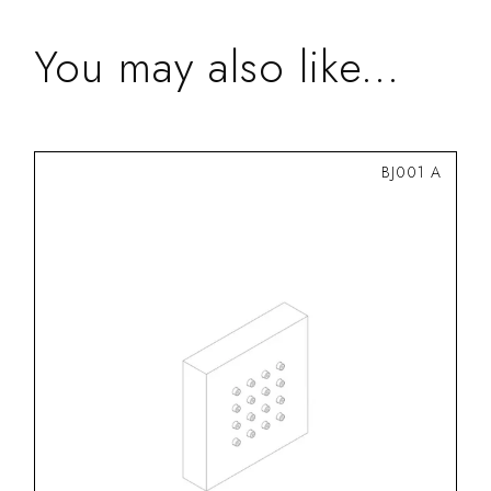
Categories
BodyJet
You may also like...
Shape
Squared
BJ001 A