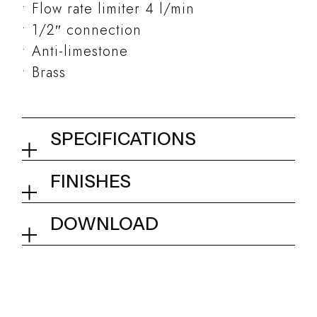
Flow rate limiter 4 l/min
1/2″ connection
Anti-limestone
Brass
SPECIFICATIONS
Lateral body jet mist spray
FINISHES
65x65 mm
01Q - Chrome
DOWNLOAD
Collection
Kits and accessories
Tech info
Application
Indoor