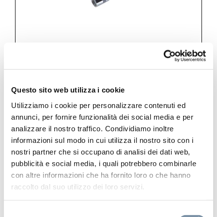
Questo sito web utilizza i cookie
Kits and accessories
Utilizziamo i cookie per personalizzare contenuti ed
Metal stainless steel 316L PVC
annunci, per fornire funzionalità dei social media e per
flexible hose
analizzare il nostro traffico. Condividiamo inoltre
informazioni sul modo in cui utilizza il nostro sito con i
nostri partner che si occupano di analisi dei dati web,
pubblicità e social media, i quali potrebbero combinarle
con altre informazioni che ha fornito loro o che hanno
raccolto dal suo utilizzo dei loro servizi.
SP002 A
Selezione