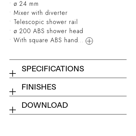
ø 24 mm
Mixer with diverter
Telescopic shower rail
ø 200 ABS shower head
With square ABS hand...
SPECIFICATIONS
Shower column with mixer
FINISHES
01Q - Chrome
Collection
Kits and accessories
DOWNLOAD
Tech info