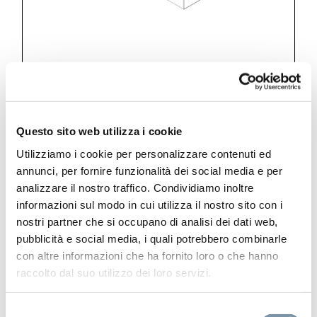
Questo sito web utilizza i cookie
Kits and accessories
Utilizziamo i cookie per personalizzare contenuti ed
Wall elbow with shower holder
annunci, per fornire funzionalità dei social media e per
analizzare il nostro traffico. Condividiamo inoltre
informazioni sul modo in cui utilizza il nostro sito con i
nostri partner che si occupano di analisi dei dati web,
pubblicità e social media, i quali potrebbero combinarle
con altre informazioni che ha fornito loro o che hanno
BJ007 B
raccolto dal suo utilizzo dei loro servizi.
Selezione