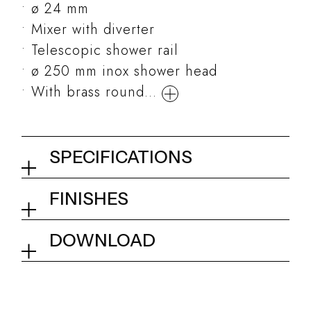
ø 24 mm
Mixer with diverter
Telescopic shower rail
ø 250 mm inox shower head
With brass round...
SPECIFICATIONS
Shower column with mixer
FINISHES
01Q - Chrome
Collection
Kits and accessories
DOWNLOAD
Tech info