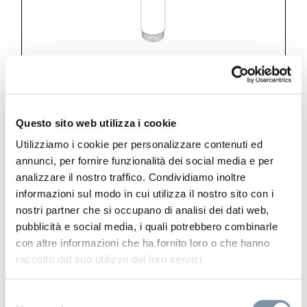
Questo sito web utilizza i cookie
Kits and accessories
Utilizziamo i cookie per personalizzare contenuti ed
Round handshower ø 23 mm
annunci, per fornire funzionalità dei social media e per
analizzare il nostro traffico. Condividiamo inoltre
informazioni sul modo in cui utilizza il nostro sito con i
nostri partner che si occupano di analisi dei dati web,
pubblicità e social media, i quali potrebbero combinarle
con altre informazioni che ha fornito loro o che hanno
SP004 A
raccolto dal suo utilizzo dei loro servizi.
Selezione