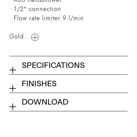
1/2″ connection
Flow rate limiter 9 l/min
Gold...
SPECIFICATIONS
Shower set with wall elbow
FINISHES
and shower holder for round
ABS handshower
01Q - Chrome
DOWNLOAD
Tech info
Collection
Kits and accessories