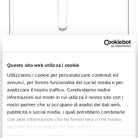
Questo sito web utilizza i cookie
Kits and accessories
Utilizziamo i cookie per personalizzare contenuti ed
1 jet ø 140 mm handshower
annunci, per fornire funzionalità dei social media e per
analizzare il nostro traffico. Condividiamo inoltre
informazioni sul modo in cui utilizza il nostro sito con i
nostri partner che si occupano di analisi dei dati web,
pubblicità e social media, i quali potrebbero combinarle
con altre informazioni che ha fornito loro o che hanno
DC001 A
raccolto dal suo utilizzo dei loro servizi.