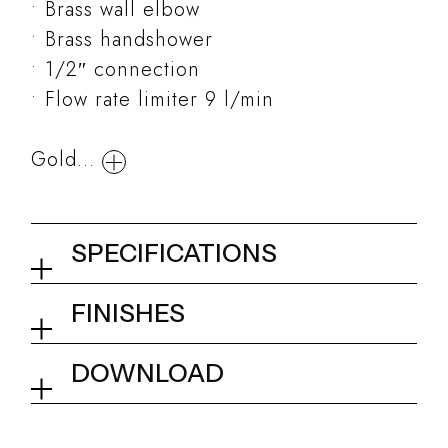
Brass wall elbow
Brass handshower
1/2″ connection
Flow rate limiter 9 l/min
Gold...
SPECIFICATIONS
Shower set with wall elbow
FINISHES
and shower holder for round ø
60 mm brass handshower
01Q - Chrome
DOWNLOAD
Tech info
Collection
Kits and accessories