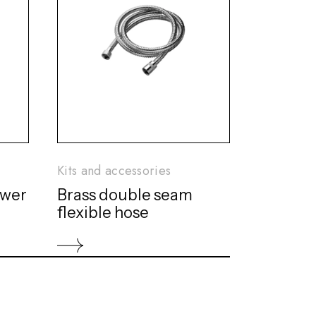
Kits and accessories
ower
Brass double seam
flexible hose