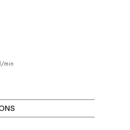
 l/min
IONS
h wall elbow and shower
are brass handshower