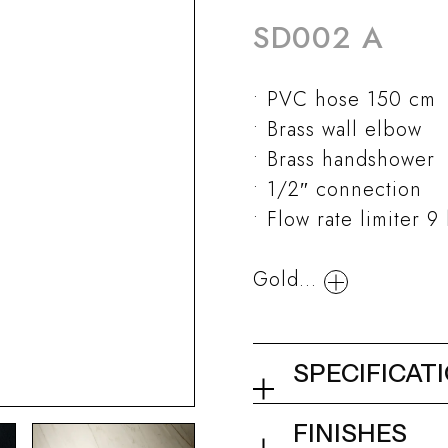
SD002 A
PVC hose 150 cm
Brass wall elbow
Brass handshower
1/2″ connection
Flow rate limiter 9
Gold...
SPECIFICAT
Shower set wit
FINISHES
holder for squ