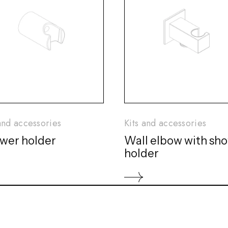
and accessories
Kits and accessories
wer holder
Wall elbow with sh
holder