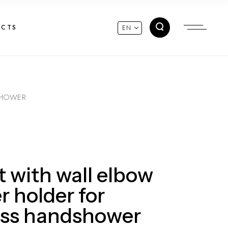
ACTS
EN
SHOWER
 with wall elbow
 holder for
ass handshower