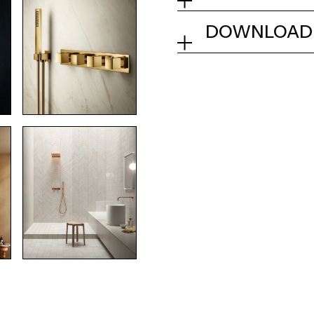
01Q - Chrome
DOWNLOAD
Collection
Tech info