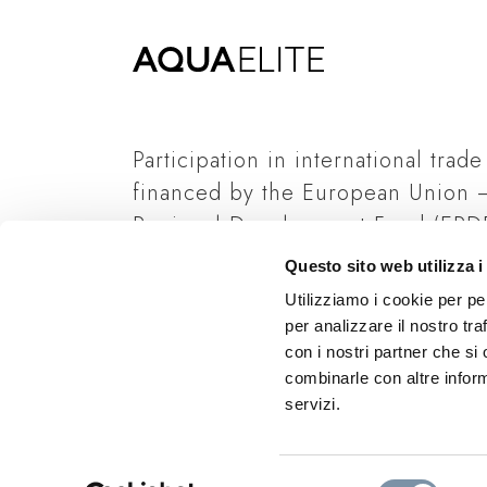
Participation in international trade
financed by the European Union 
Regional Development Fund (ERDF
Italian State and Regione Lombard
Questo sito web utilizza i
Read more
Utilizziamo i cookie per pe
per analizzare il nostro tra
con i nostri partner che si
combinarle con altre inform
servizi.
Selezione