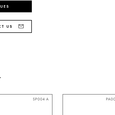
GUES
CT US
.
SP004 A
PA0