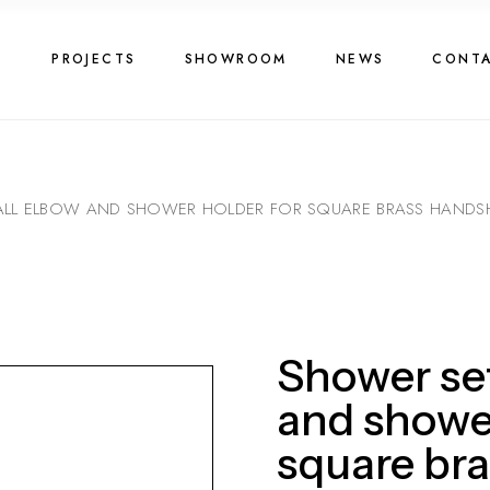
G
PROJECTS
SHOWROOM
NEWS
CONT
ALL ELBOW AND SHOWER HOLDER FOR SQUARE BRASS HAND
Shower set
and shower
square br