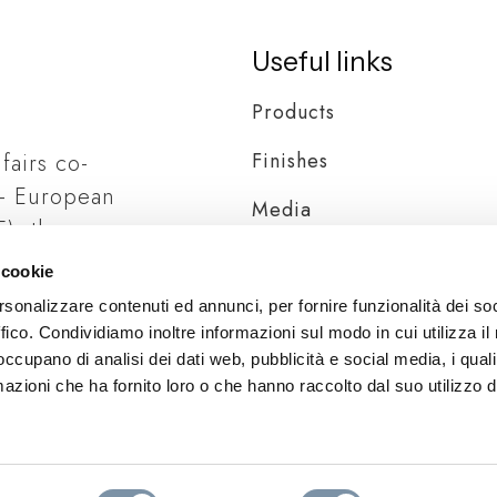
Useful links
Products
Finishes
 fairs co-
– European
Media
), the
Distribution
ia
 cookie
rsonalizzare contenuti ed annunci, per fornire funzionalità dei so
ffico. Condividiamo inoltre informazioni sul modo in cui utilizza il 
 occupano di analisi dei dati web, pubblicità e social media, i qual
azioni che ha fornito loro o che hanno raccolto dal suo utilizzo d
© 2026 Aquaelite, All Rights Reserved