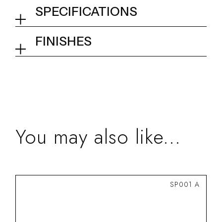
SPECIFICATIONS
Square rail kit with adjustable
FINISHES
shower holder L. 600 mm
01Q - Chrome
Collection
Kits and accessories
You may also like...
SP001 A