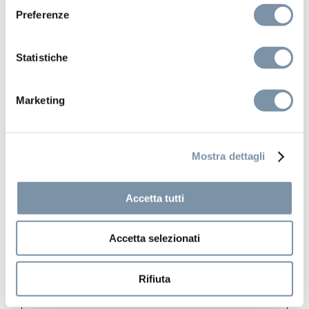
Preferenze
Statistiche
Marketing
Mostra dettagli
Kits and accessories
Accetta tutti
Round handshower ø 23 mm
Accetta selezionati
Rifiuta
SP002 A