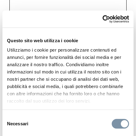
Kits and accessories
Wall elbow with shower holder
Questo sito web utilizza i cookie
Utilizziamo i cookie per personalizzare contenuti ed
annunci, per fornire funzionalità dei social media e per
analizzare il nostro traffico. Condividiamo inoltre
informazioni sul modo in cui utilizza il nostro sito con i
DC003 A
nostri partner che si occupano di analisi dei dati web,
pubblicità e social media, i quali potrebbero combinarle
con altre informazioni che ha fornito loro o che hanno
raccolto dal suo utilizzo dei loro servizi.
Selezione
Necessari
del
consenso