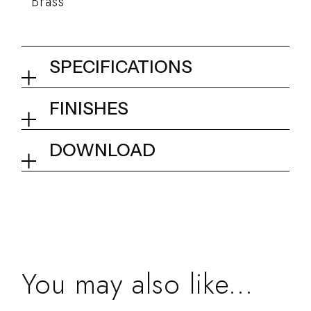
Brass
SPECIFICATIONS
Wall elbow
FINISHES
01Q - Chrome
Collection
Kits and accessories
DOWNLOAD
Tech info
You may also like...