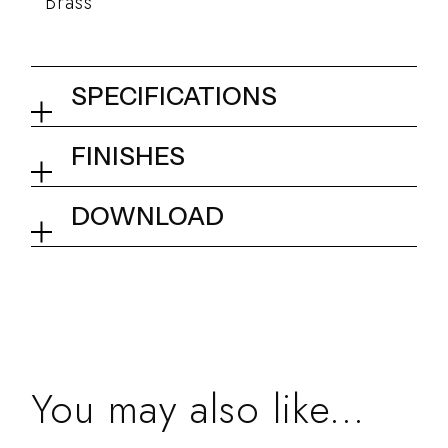
Brass
SPECIFICATIONS
Wall elbow
FINISHES
01Q - Chrome
Collection
INstile
DOWNLOAD
Tech info
You may also like...