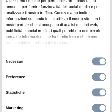
Utilizziamo i cookie per personalizzare contenuti ed
annunci, per fornire funzionalità dei social media e per
analizzare il nostro traffico. Condividiamo inoltre
informazioni sul modo in cui utilizza il nostro sito con i
nostri partner che si occupano di analisi dei dati web,
pubblicità e social media, i quali potrebbero combinarle
con altre informazioni che ha fornito loro o che hanno
raccolto dal suo utilizzo dei loro servizi.
Selezione
Necessari
del
consenso
Preferenze
Statistiche
Kino
Marketing