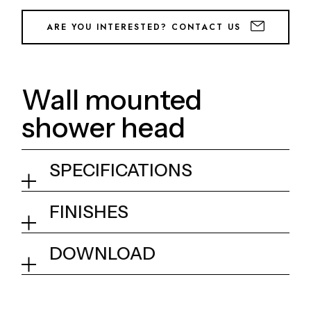
ARE YOU INTERESTED? CONTACT US
Wall mounted
shower head
SPECIFICATIONS
Wall mounted shower head
FINISHES
02Q - Mirror Steel
Collection
Kino
DOWNLOAD
Tech info