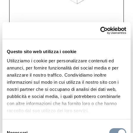
Questo sito web utilizza i cookie
Kits and accessories
Utilizziamo i cookie per personalizzare contenuti ed
annunci, per fornire funzionalità dei social media e per
Wall elbow with shower holder
analizzare il nostro traffico. Condividiamo inoltre
informazioni sul modo in cui utilizza il nostro sito con i
nostri partner che si occupano di analisi dei dati web,
pubblicità e social media, i quali potrebbero combinarle
con altre informazioni che ha fornito loro o che hanno
DC003 E
raccolto dal suo utilizzo dei loro servizi.
Selezione
Necessari