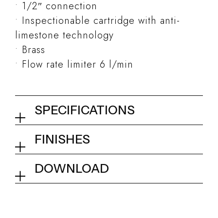
1/2″ connection
Inspectionable cartridge with anti-
limestone technology
Brass
Flow rate limiter 6 l/min
SPECIFICATIONS
Adjustable lateral body jet
FINISHES
40x40 mm
01Q - Chrome
DOWNLOAD
Collection
Kits and accessories
Tech info
SPA Home