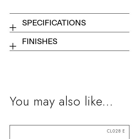
SPECIFICATIONS
Basin mixer - high Ø 34 mm
FINISHES
03Q - Brushed Steel
Collection
Metal 316
You may also like...
CL028 E