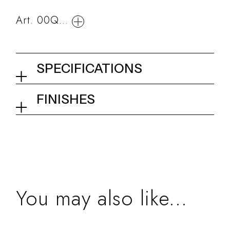
Art. 00Q...
SPECIFICATIONS
Conceled basin mixer
FINISHES
03Q - Brushed Steel
Collection
Metal 316
You may also like...