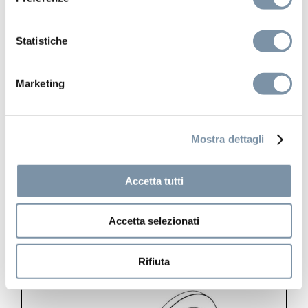
Statistiche
Marketing
Mostra dettagli
Metal 316
Accetta tutti
Shower column ø 35 mm
Accetta selezionati
Rifiuta
RU622 E