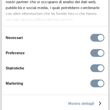
nostri partner che si occupano di analisi dei dati web,
pubblicità e social media, i quali potrebbero combinarle
con altre informazioni che ha fornito loro o che hanno
raccolto dal suo utilizzo dei loro servizi.
Selezione
Necessari
del
Aqua Blue Sound
consenso
False ceiling shower head 700×400
Preferenze
mm
Statistiche
Marketing
SF108 B
Mostra dettagli