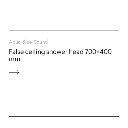
Aqua Blue Sound
False ceiling shower head 700×400
mm