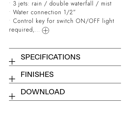
3 jets: rain / double waterfall / mist
Water connection 1/2”
Control key for switch ON/OFF light
required,...
SPECIFICATIONS
False ceiling shower head
FINISHES
850x540 mm
02Q - Mirror Steel
DOWNLOAD
Collection
Aqua Blue Sound
Tech info