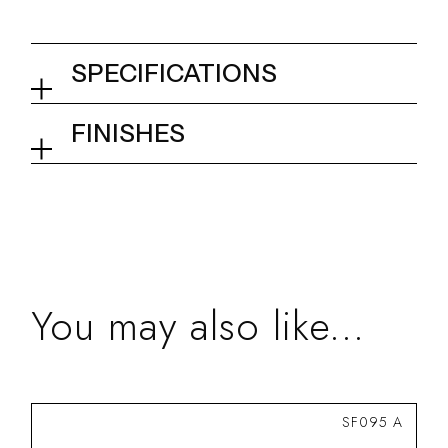
SPECIFICATIONS
Kit
FINISHES
02Q - Mirror Steel
Collection
Pop
You may also like...
SF095 A