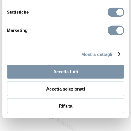
Statistiche
Marketing
Pop
Mostra dettagli
Concealed shower mixer with 2 ways
diverter
Accetta tutti
Accetta selezionati
Rifiuta
KT069 A