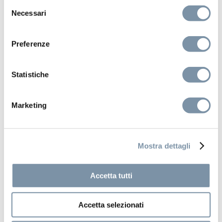
Selezione
Necessari
del
consenso
Preferenze
Statistiche
Marketing
Mostra dettagli
Accetta tutti
Kits and accessories
SPA Home
Accetta selezionati
Adjustable lateral body jet 40×40