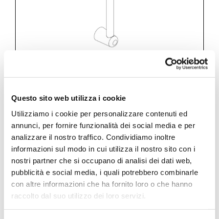
Kits and accessories
Questo sito web utilizza i cookie
Sliding rail with adjustable shower
Utilizziamo i cookie per personalizzare contenuti ed
holder L. 600 mm
annunci, per fornire funzionalità dei social media e per
analizzare il nostro traffico. Condividiamo inoltre
informazioni sul modo in cui utilizza il nostro sito con i
nostri partner che si occupano di analisi dei dati web,
pubblicità e social media, i quali potrebbero combinarle
BJ007 B
con altre informazioni che ha fornito loro o che hanno
raccolto dal suo utilizzo dei loro servizi.