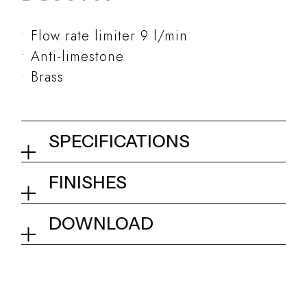
Flow rate limiter 9 l/min
Anti-limestone
Brass
SPECIFICATIONS
Rectangular handshower
FINISHES
32x15 mm
01Q - Chrome
DOWNLOAD
Collection
Kits and accessories
Tech info