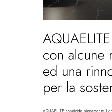
AQUAELITE
con alcune n
ed una rinno
per la sosten
AQUAELITE condivide pienamente il con